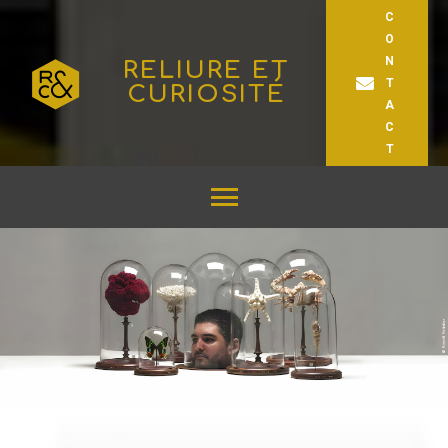
C
O
N
RELIURE ET
T
CURIOSITÉ
A
C
T