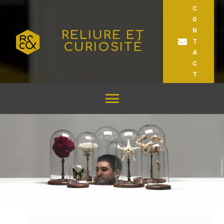
C
O
N
RELIURE ET
T
CURIOSITÉ
A
C
T