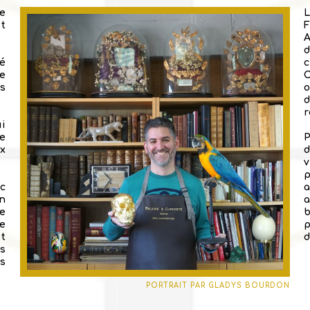
le
L
t
ié
ie
C
s
o
r
ui
e
ux
d
v
p
c
n
be
re
et
d
s
s
PORTRAIT PAR GLADYS BOURDON