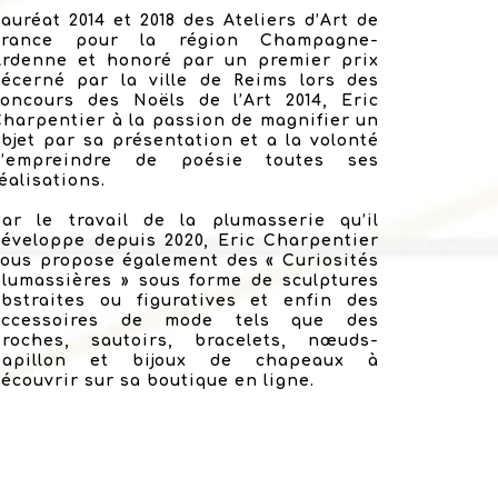
auréat 2014 et 2018 des Ateliers d’Art de
France pour la région Champagne-
Ardenne et honoré par un premier prix
décerné par la ville de Reims lors des
concours des Noëls de l’Art 2014, Eric
harpentier à la passion de magnifier un
bjet par sa présentation et a la volonté
d’empreindre de poésie toutes ses
éalisations.
Par le travail de la plumasserie qu’il
éveloppe depuis 2020, Eric Charpentier
ous propose également des « Curiosités
lumassières » sous forme de sculptures
abstraites ou figuratives et enfin des
accessoires de mode tels que des
broches, sautoirs, bracelets, nœuds-
papillon et bijoux de chapeaux à
écouvrir sur sa boutique en ligne.