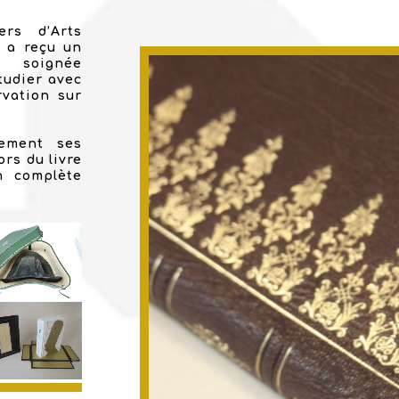
ers d’Arts
r a reçu un
e soignée
tudier avec
rvation sur
lement ses
rs du livre
n complète