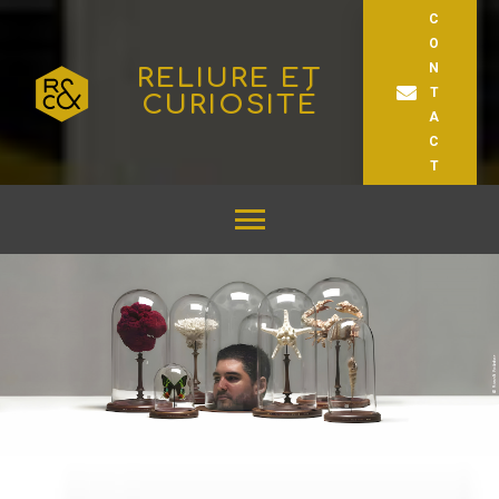
C
O
N
RELIURE ET
T
CURIOSITÉ
A
C
T