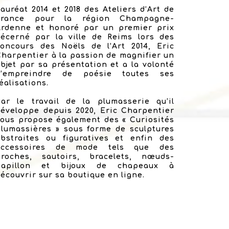
auréat 2014 et 2018 des Ateliers d’Art de
France pour la région Champagne-
Ardenne et honoré par un premier prix
décerné par la ville de Reims lors des
concours des Noëls de l’Art 2014, Eric
harpentier à la passion de magnifier un
bjet par sa présentation et a la volonté
d’empreindre de poésie toutes ses
éalisations.
Par le travail de la plumasserie qu’il
éveloppe depuis 2020, Eric Charpentier
ous propose également des « Curiosités
lumassières » sous forme de sculptures
abstraites ou figuratives et enfin des
accessoires de mode tels que des
broches, sautoirs, bracelets, nœuds-
papillon et bijoux de chapeaux à
écouvrir sur sa boutique en ligne.