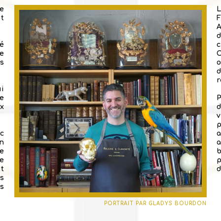
le
L
t
ié
ie
C
s
o
r
ui
e
ux
d
v
p
c
n
be
re
et
d
s
s
PORTRAIT PAR GLADYS BOURDON