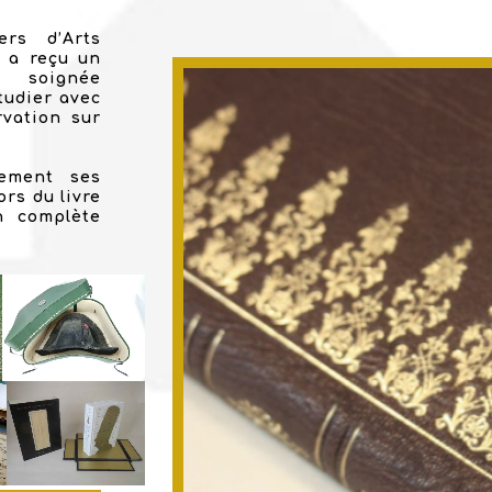
ers d’Arts
r a reçu un
e soignée
tudier avec
rvation sur
lement ses
rs du livre
n complète