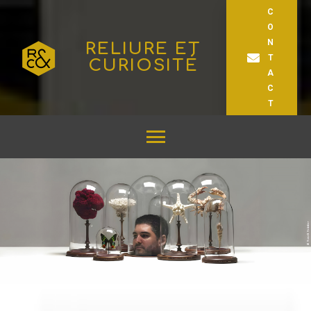
C
O
N
RELIURE ET
T
CURIOSITÉ
A
C
T