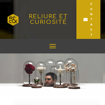
C
O
N
RELIURE ET
T
CURIOSITÉ
A
C
T