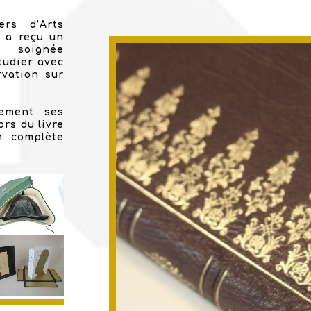
ers d’Arts
r a reçu un
e soignée
tudier avec
rvation sur
lement ses
rs du livre
n complète