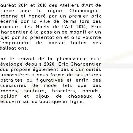
auréat 2014 et 2018 des Ateliers d’Art de
France pour la région Champagne-
Ardenne et honoré par un premier prix
décerné par la ville de Reims lors des
concours des Noëls de l’Art 2014, Eric
harpentier à la passion de magnifier un
bjet par sa présentation et a la volonté
d’empreindre de poésie toutes ses
éalisations.
Par le travail de la plumasserie qu’il
éveloppe depuis 2020, Eric Charpentier
ous propose également des « Curiosités
lumassières » sous forme de sculptures
abstraites ou figuratives et enfin des
accessoires de mode tels que des
broches, sautoirs, bracelets, nœuds-
papillon et bijoux de chapeaux à
écouvrir sur sa boutique en ligne.