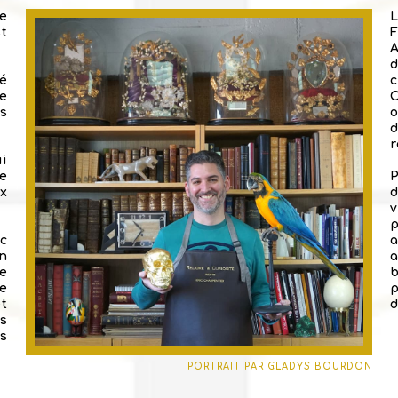
le
L
t
ié
ie
C
s
o
r
ui
e
ux
d
v
p
c
n
be
re
et
d
s
s
PORTRAIT PAR GLADYS BOURDON