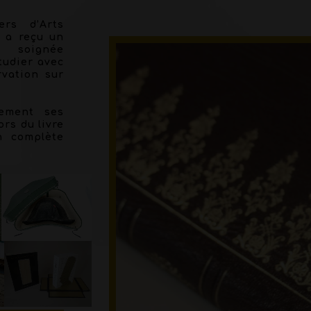
ers d’Arts
r a reçu un
e soignée
tudier avec
rvation sur
lement ses
rs du livre
n complète