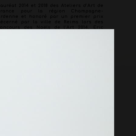
auréat 2014 et 2018 des Ateliers d’Art de
France pour la région Champagne-
Ardenne et honoré par un premier prix
décerné par la ville de Reims lors des
concours des Noëls de l’Art 2014, Eric
harpentier à la passion de magnifier un
bjet par sa présentation et a la volonté
d’empreindre de poésie toutes ses
éalisations.
Par le travail de la plumasserie qu’il
éveloppe depuis 2020, Eric Charpentier
ous propose également des « Curiosités
lumassières » sous forme de sculptures
abstraites ou figuratives et enfin des
accessoires de mode tels que des
broches, sautoirs, bracelets, nœuds-
papillon et bijoux de chapeaux à
écouvrir sur sa boutique en ligne.