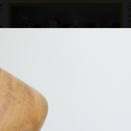
le
L
t
ié
ie
C
s
o
r
ui
e
ux
d
v
p
c
n
be
re
et
d
s
s
PORTRAIT PAR GLADYS BOURDON