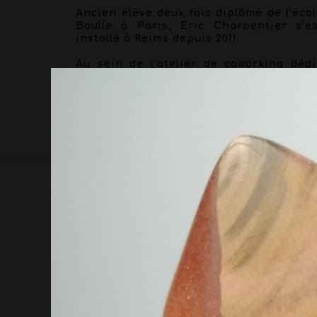
Ancien élève deux fois diplômé de l’éco
Boulle à Paris, Eric Charpentier s’es
installé à Reims depuis 2011.
Au sein de l’atelier de coworking déd
aux arts graphiques Hyperespace, il rel
et restaure tous types d’ouvrage
anciens, modernes et contemporains.
Son savoir-faire en dorure sur cuir l
permet de compléter ses prestations d
reliure afin de pouvoir répondre au mie
à votre demande.
Outre son métier de relieur, Eri
Charpentier vous propose de mettre e
valeur vos objets de curiosité sous glo
ancien ou sur support adapté sur mesu
grâce à ses connaissances techniques 
esthétiques de mise en valeur d’objet
d’art acquises au sein des plus grand
musées français.