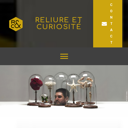
C
O
N
RELIURE ET
T
CURIOSITÉ
A
C
T