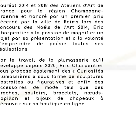
auréat 2014 et 2018 des Ateliers d’Art de
France pour la région Champagne-
Ardenne et honoré par un premier prix
décerné par la ville de Reims lors des
concours des Noëls de l’Art 2014, Eric
harpentier à la passion de magnifier un
bjet par sa présentation et a la volonté
d’empreindre de poésie toutes ses
éalisations.
Par le travail de la plumasserie qu’il
éveloppe depuis 2020, Eric Charpentier
ous propose également des « Curiosités
lumassières » sous forme de sculptures
abstraites ou figuratives et enfin des
accessoires de mode tels que des
broches, sautoirs, bracelets, nœuds-
papillon et bijoux de chapeaux à
écouvrir sur sa boutique en ligne.