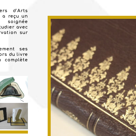
ers d’Arts
r a reçu un
e soignée
tudier avec
rvation sur
lement ses
rs du livre
n complète