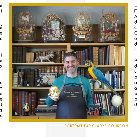
le
L
t
ié
ie
C
s
o
r
ui
e
ux
d
v
p
c
n
be
re
et
d
s
s
PORTRAIT PAR GLADYS BOURDON